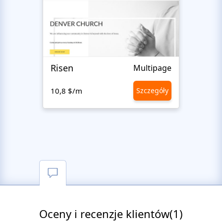
Risen
Islam
Multipage
10,8 $/m
Szczegóły
10,8 
Oceny i recenzje klientów(1)