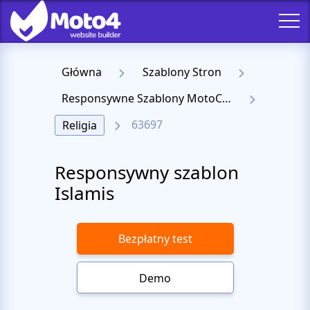
Główna
Szablony Stron
Responsywne Szablony MotoCMS 3
63697
Religia
Responsywny szablon
Islamis
Bezpłatny test
Demo