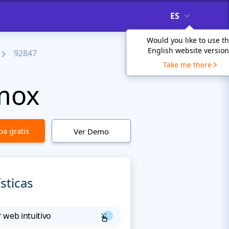
ES
Would you like to use t
English website version
92847
Take me there
nmox
a gratis
Ver Demo
sticas
 web intuitivo