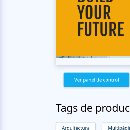
Ver panel de control
Tags de produc
Arquitectura
Multipági