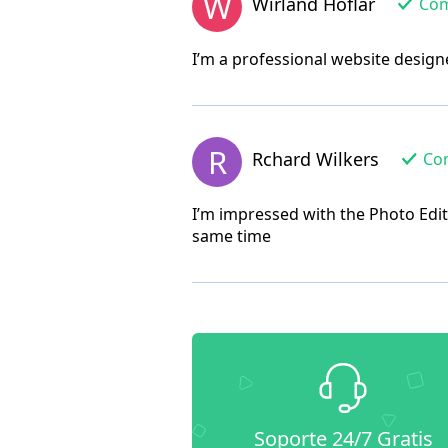
W
Wirland Hoflar
Comp
I’m a professional website designe
R
Rchard Wilkers
Com
I’m impressed with the Photo Edit
same time
Soporte 24/7 Gratis