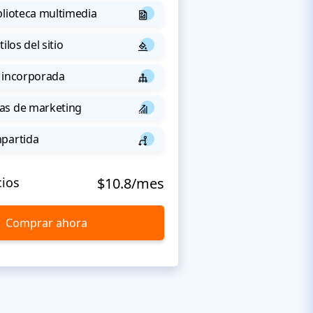
blioteca multimedia
ilos del sitio
 incorporada
as de marketing
mpartida
cios
$10.8/mes
Comprar ahora