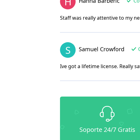
H
Hanna Barberic
Com
Staff was really attentive to my 
S
Samuel Crowford
C
Ive got a lifetime license. Really 
Soporte 24/7 Gratis