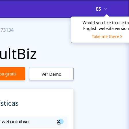
ES
Would you like to use t
English website version
73134
Take me there
ultBiz
a gratis
Ver Demo
sticas
 web intuitivo