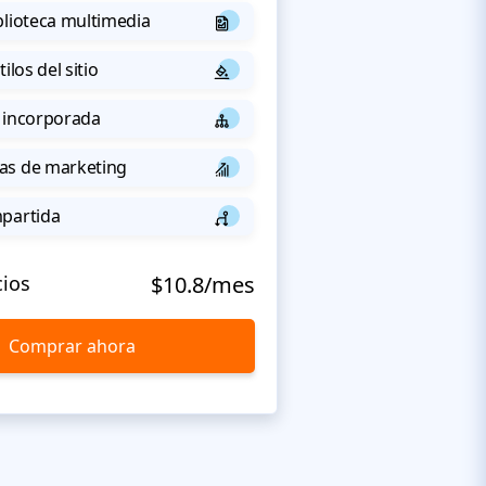
blioteca multimedia
ilos del sitio
 incorporada
as de marketing
mpartida
cios
$10.8/mes
Comprar ahora