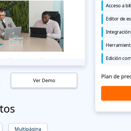
Acceso a bi
Editor de est
Integración
Herramient
Edición co
Plan de pre
Ver Demo
tos
Multipágina