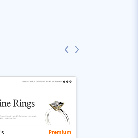
's
Targetty Agency
Premium