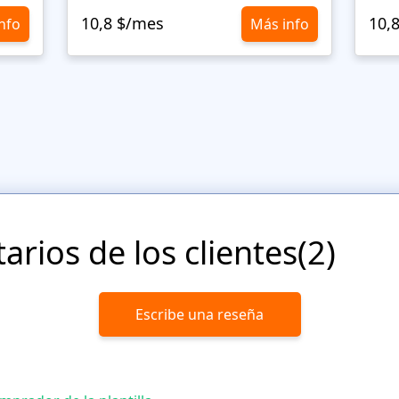
10,8 $/mes
10,
nfo
Más info
rios de los clientes(2)
Escribe una reseña