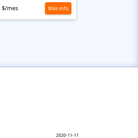
8 $/mes
10,8 $/mes
Más info
2020-11-11