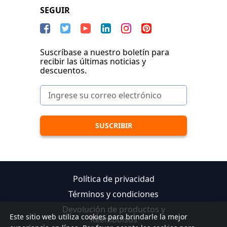
SEGUIR
Suscríbase a nuestro boletín para
recibir las últimas noticias y
descuentos.
Política de privacidad
Términos y condiciones
Devolución de productos y
Este sitio web utiliza cookies para brindarle la mejor
Reembolsos