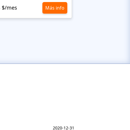
8 $/mes
10,8 $/mes
Más info
2020-12-31