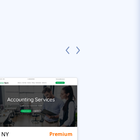
 NY
Headox Company
Premium