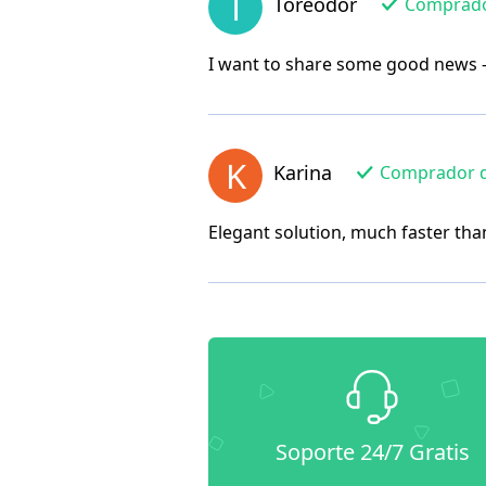
T
Toreodor
Comprador 
I want to share some good news -
K
Karina
Comprador de 
Elegant solution, much faster th
Soporte 24/7 Gratis