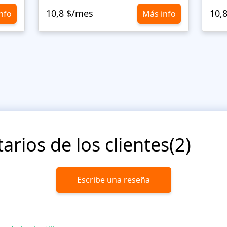
10,8 $/mes
10,
nfo
Más info
rios de los clientes(2)
Escribe una reseña