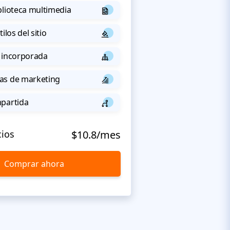
blioteca multimedia
ilos del sitio
 incorporada
as de marketing
mpartida
cios
$10.8/mes
Comprar ahora