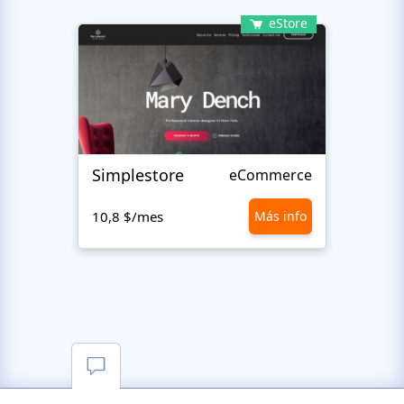
eStore
Simplestore
Sofin
eCommerce
10,8 $/mes
Más info
10,8 