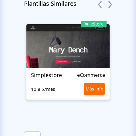
Plantillas Similares
eStore
Simplestore
Sofin
eCommerce
10,8 $/mes
Más info
10,8 