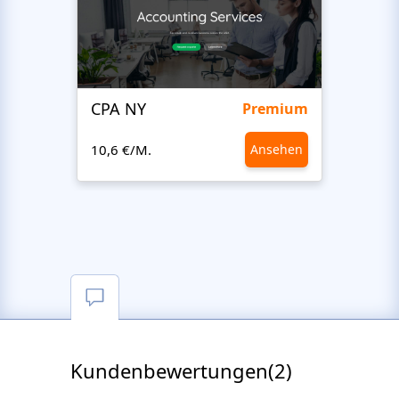
CPA NY
Head
Premium
10,6 €/M.
Ansehen
10,6 €
Kundenbewertungen(2)