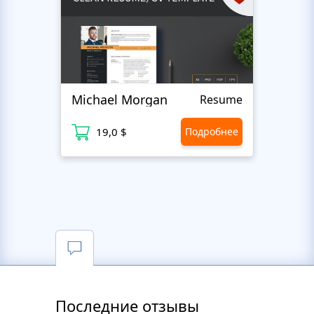
Michael Morgan
Luca
Resume
19,0 $
Подробнее
1
Последние отзывы