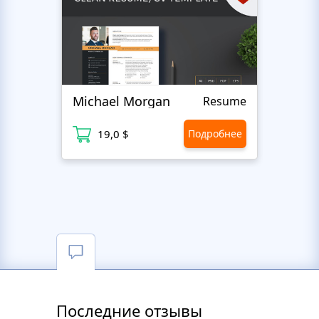
Michael Morgan
Luca
Resume
19,0 $
Подробнее
1
Последние отзывы