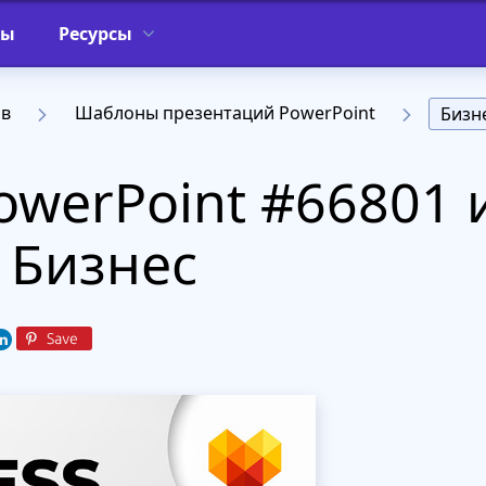
фы
Ресурсы
ов
Шаблоны презентаций PowerPoint
Бизн
werPoint #66801 
 Бизнес