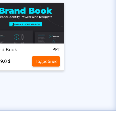
nd Book
Briefing
PPT
9,0 $
9,0 $
Подробнее