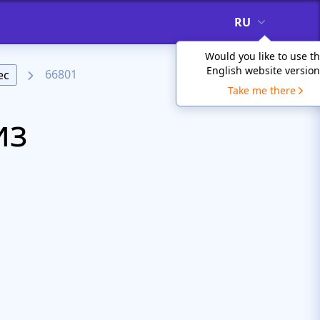
RU
Would you like to use t
English website version
66801
ес
Take me there
из