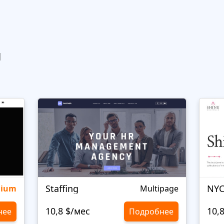
ы
Staffing
NYC
mium
Multipage
10,8 $/мес
10,
нее
Подробнее