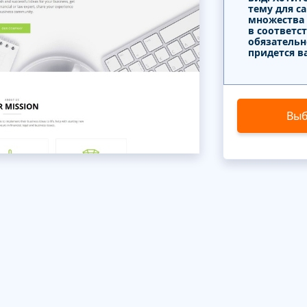
тему для с
множества
в соответс
обязательн
придется в
Выб