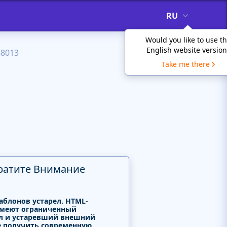
RU
Would you like to use t
English website version
68013
Take me there
ратите Внимание
аблонов устарел. HTML-
меют ограниченный
л и устаревший внешний
е получить современную