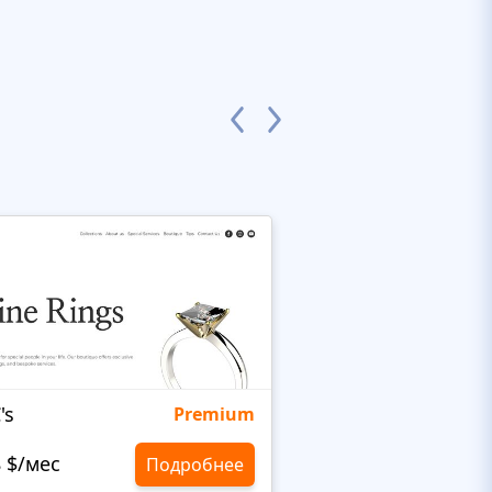
's
Targetty Agency
Premium
8 $/мес
10,8 $/мес
Подробнее