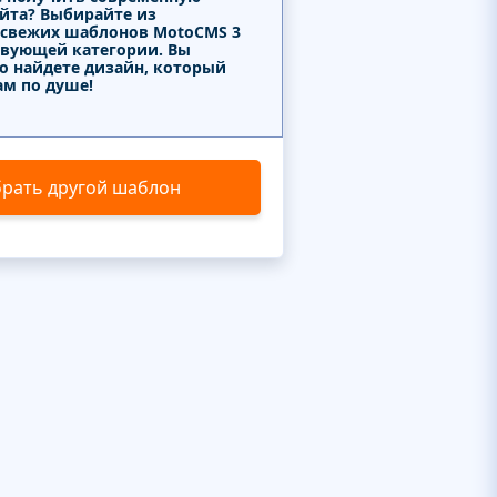
айта? Выбирайте из
 свежих шаблонов MotoCMS 3
твующей категории. Вы
о найдете дизайн, который
ам по душе!
рать другой шаблон