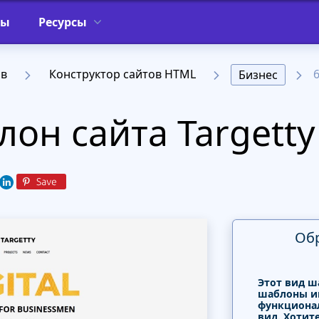
фы
Ресурсы
ов
Конструктор сайтов HTML
Бизнес
он сайта Targetty
Об
Этот вид ш
шаблоны и
функциона
вид. Хотит