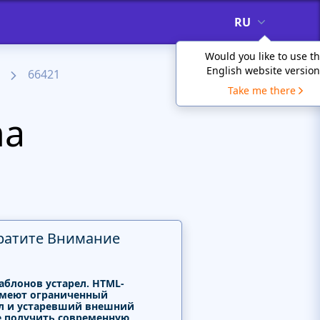
RU
Would you like to use t
English website version
66421
Take me there
ma
ратите Внимание
аблонов устарел. HTML-
меют ограниченный
л и устаревший внешний
е получить современную