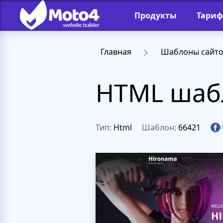
Продукты
Тари
Главная
Шаблоны сайт
HTML шабл
Тип:
Html
Шаблон:
66421