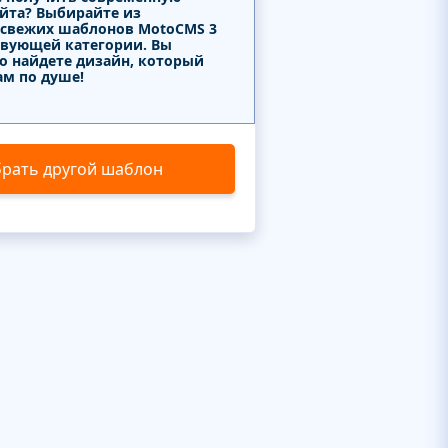
айта? Выбирайте из
 свежих шаблонов MotoCMS 3
твующей категории. Вы
о найдете дизайн, который
ам по душе!
рать другой шаблон