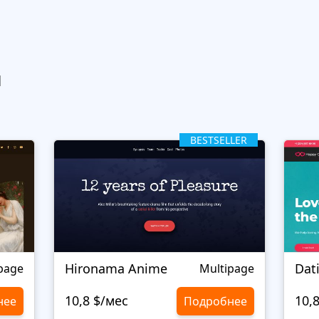
ы
BESTSELLER
Hironama Anime
Dat
page
Multipage
10,8 $/мес
10,
нее
Подробнее