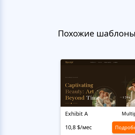
Похожие шаблон
Exhibit A
Multi
10,8 $/мес
Подроб