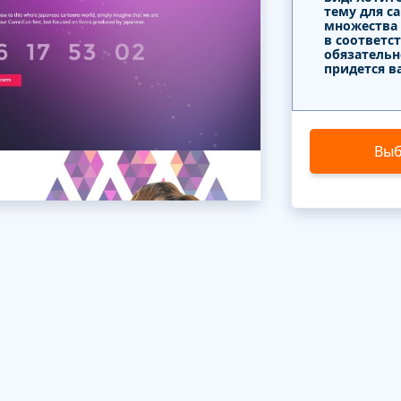
тему для с
множества
в соответс
обязательн
придется в
Выб