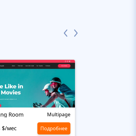
ing Room
Theurgy
Multipage
8 $/мес
10,8 $/мес
Подробнее