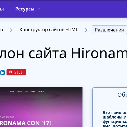
фы
Ресурсы
ов
Конструктор сайтов HTML
Развлечения
он сайта Hirona
Об
Этот вид ш
шаблоны и
функциона
вид. Хотит