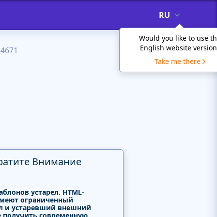
RU
Would you like to use t
English website version
54671
Take me there
ратите Внимание
аблонов устарел. HTML-
меют ограниченный
л и устаревший внешний
е получить современную