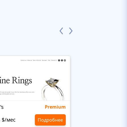
's
Targetty Agency
Premium
8 $/мес
10,8 $/мес
Подробнее