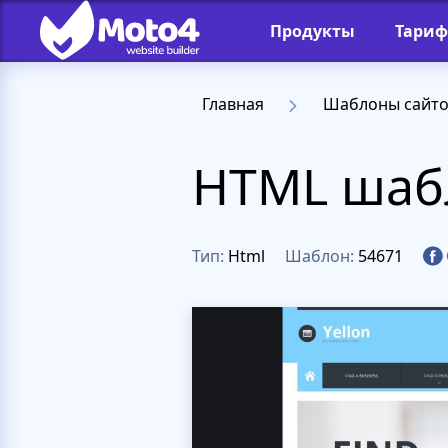
Продукты
Тари
Главная
Шаблоны сайт
HTML шабл
Тип:
Html
Шаблон:
54671