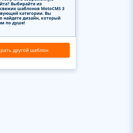
айта? Выбирайте из
 свежих шаблонов MotoCMS 3
твующей категории. Вы
о найдете дизайн, который
ам по душе!
рать другой шаблон