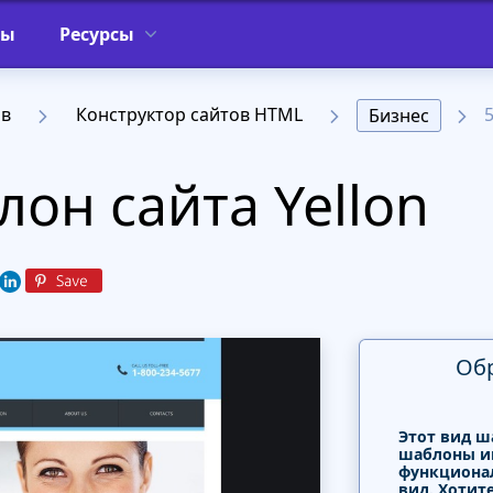
фы
Ресурсы
ов
Конструктор сайтов HTML
Бизнес
он сайта Yellon
Об
Этот вид ш
шаблоны и
функциона
вид. Хотит