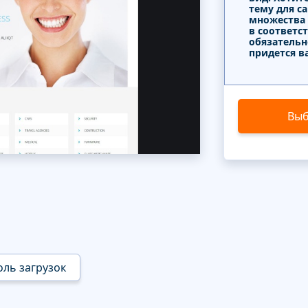
тему для с
множества
в соответс
обязательн
придется в
Выб
оль загрузок