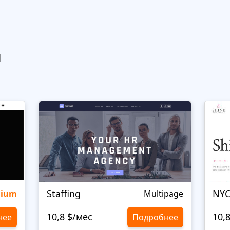
ы
Staffing
NYC
mium
Multipage
10,8 $/мес
10,
нее
Подробнее