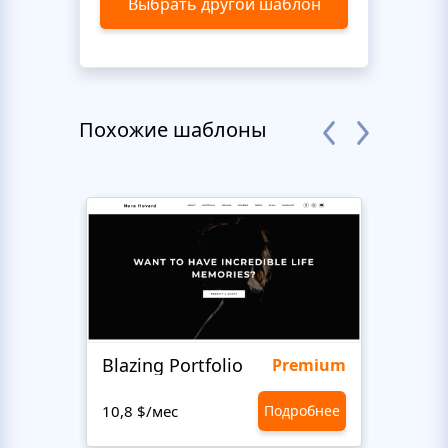
Выбрать другой шаблон
Похожие шаблоны
Blazing Portfolio
Staff
Premium
10,8 $/мес
Подробнее
10,8 $