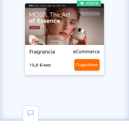
eStore
Fragrancia
Palet
eCommerce
10,8 $/мес
Подробнее
10,8 $