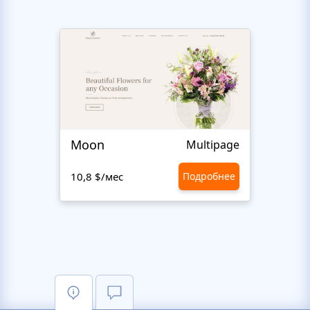
Moon
Flow
Multipage
10,8 $/мес
Подробнее
10,8 $