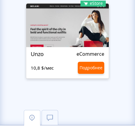
eStore
Unzo
Avvi
eCommerce
10,8 $/мес
Подробнее
10,8 $