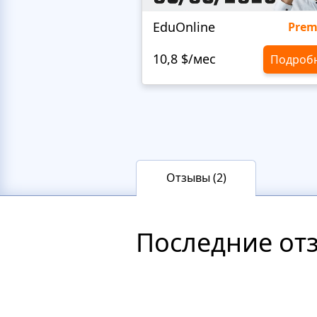
EduOnline
Pre
10,8 $/мес
Подроб
Отзывы (2)
Последние от