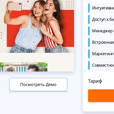
Интуитивны
Доступ к б
Менеджер 
Встроенна
Маркетинг
Совместно
Тариф
Посмотреть Демо