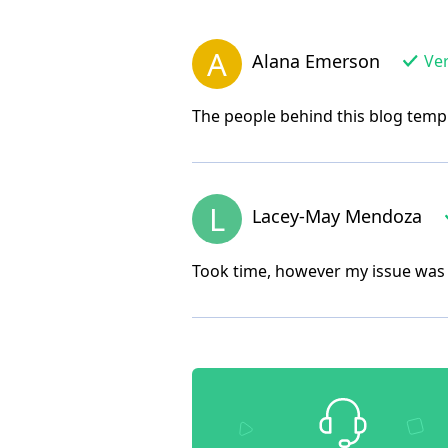
A
Alana Emerson
Ver
The people behind this blog templ
L
Lacey-May Mendoza
Took time, however my issue was 