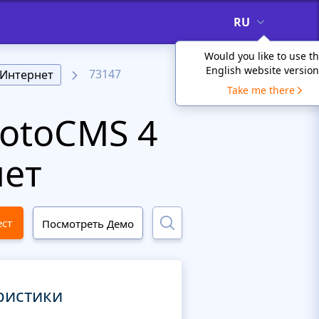
RU
Would you like to use t
English website version
73147
Интернет
Take me there
otoCMS 4
нет
ест
Посмотреть Демо
ристики