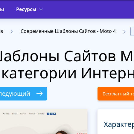
фы
Ресурсы
ов
Современные Шаблоны Сайтов - Moto 4
Шаблоны Сайтов M
 категории Интер
ледующий
Бесплатный т
Характе