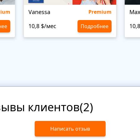
Vanessa
Max
mium
Premium
10,8 $/мес
10,
нее
Подробнее
зывы клиентов(2)
Написать отзыв