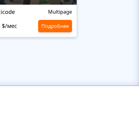
icode
Shield Company
Multipage
8 $/мес
10,8 $/мес
Подробнее