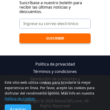
Suscríbase a nuestro boletín para
recibir las últimas noticias y
descuentos.
Política de privacidad
Términos y condiciones
Devolución de productos y
Este sitio web utiliza cookies para brindarle la mejor
Reembolsos
experiencia en línea. Por favor, acepte las cookies para
+1 914 233 57 88
disfrutar del rendimiento óptimo. Más info en nuestra
Política de Cookies
Copyright © 2026 MotoCMS.com. All
Rights Reserved
Aceptar