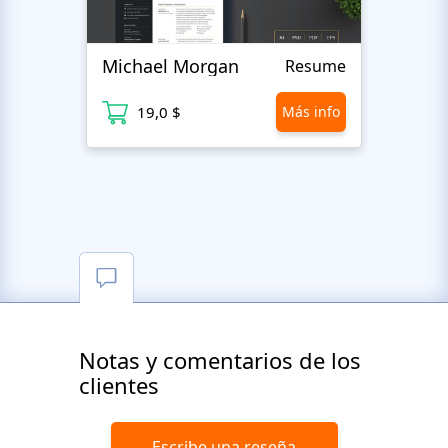
Michael Morgan
Luca
Resume
19,0 $
Más info
1
Notas y comentarios de los
clientes
Escribe una reseña