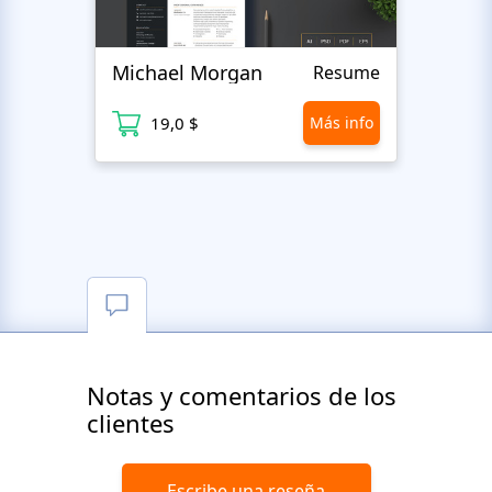
Michael Morgan
Luca
Resume
19,0 $
Más info
1
Notas y comentarios de los
clientes
Escribe una reseña