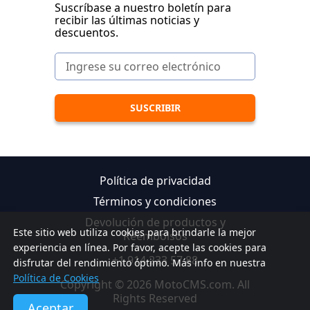
Suscríbase a nuestro boletín para
recibir las últimas noticias y
descuentos.
Política de privacidad
Términos y condiciones
Devolución de productos y
Este sitio web utiliza cookies para brindarle la mejor
Reembolsos
experiencia en línea. Por favor, acepte las cookies para
+1 914 233 57 88
disfrutar del rendimiento óptimo. Más info en nuestra
Política de Cookies
Copyright © 2026 MotoCMS.com. All
Rights Reserved
Aceptar