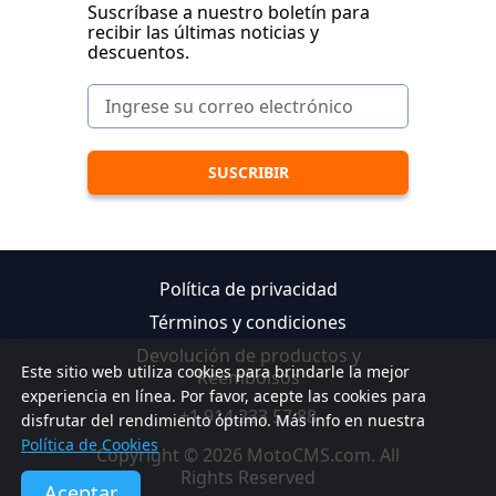
Suscríbase a nuestro boletín para
recibir las últimas noticias y
descuentos.
Política de privacidad
Términos y condiciones
Devolución de productos y
Este sitio web utiliza cookies para brindarle la mejor
Reembolsos
experiencia en línea. Por favor, acepte las cookies para
+1 914 233 57 88
disfrutar del rendimiento óptimo. Más info en nuestra
Política de Cookies
Copyright © 2026 MotoCMS.com. All
Rights Reserved
Aceptar