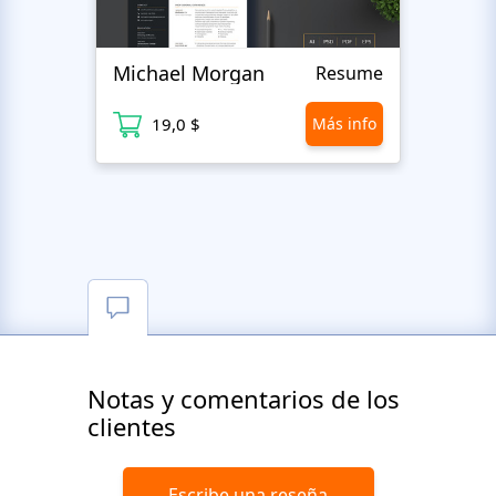
Michael Morgan
Luca
Resume
19,0 $
Más info
1
Notas y comentarios de los
clientes
Escribe una reseña