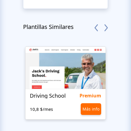
Plantillas Similares
Driving School
Class
Premium
10,8 $/mes
Más info
10,8 