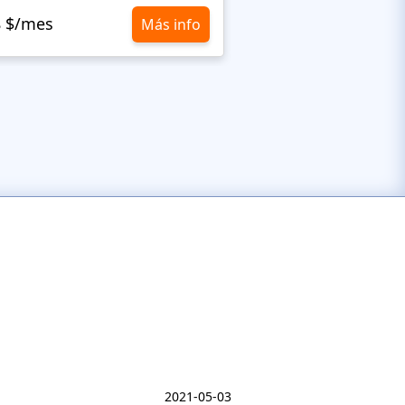
8 $/mes
10,8 $/mes
Más info
2021-05-03