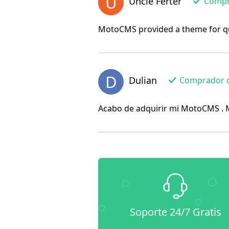
U
Uncle Ferter
Compra
MotoCMS provided a theme for qui
D
Dulian
Comprador de
Acabo de adquirir mi MotoCMS . Me
Soporte 24/7 Gratis