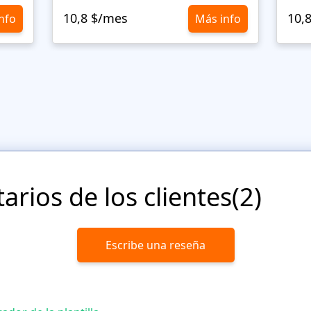
10,8 $/mes
10,
nfo
Más info
rios de los clientes(2)
Escribe una reseña