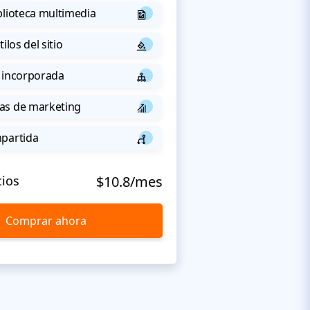
blioteca multimedia
ilos del sitio
 incorporada
as de marketing
mpartida
cios
$10.8/mes
Comprar ahora