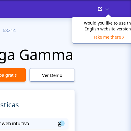
ES
Would you like to use t
English website version
68214
Take me there
mega Gamma
a gratis
Ver Demo
sticas
 web intuitivo