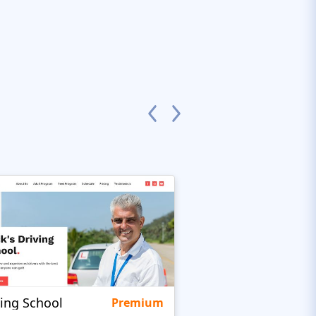
ving School
BusUp
Premium