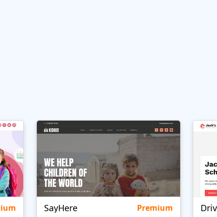
SayHere
Dri
mium
Premium