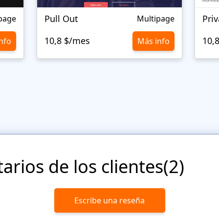
Pull Out
Priv
page
Multipage
10,8 $/mes
10,
nfo
Más info
rios de los clientes(2)
Escribe una reseña