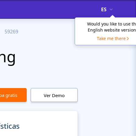
ES
Would you like to use t
English website version
59269
Take me there
ing
a gratis
Ver Demo
sticas