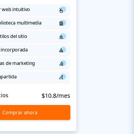
 web intuitivo
blioteca multimedia
ilos del sitio
 incorporada
as de marketing
mpartida
cios
$10.8/mes
Comprar ahora