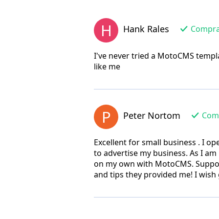
H
Hank Rales
Comprad
I've never tried a MotoCMS templa
like me
P
Peter Nortom
Comp
Excellent for small business . I o
to advertise my business. As I am 
on my own with MotoCMS. Support 
and tips they provided me! I wish