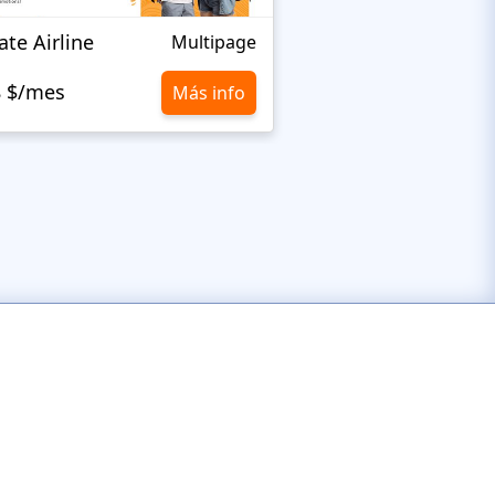
ate Airline
Wrecker Towing
Multipage
8 $/mes
10,8 $/mes
Más info