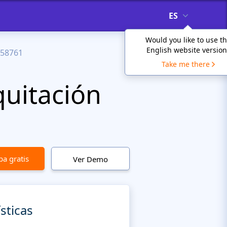
ES
Would you like to use t
English website version
58761
Take me there
quitación
a gratis
Ver Demo
sticas