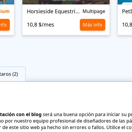
Horsieside Equestrian
Pet
mium
Multipage
10,8 $/mes
10,
nfo
Más info
aros (2)
itación con el blog
será una buena opción para iniciar su pr
o por nuestro equipo profesional de diseñadores de las pá
r de este sitio web ya hecho sin errores o fallos. Utilice el c