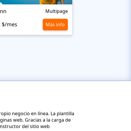
Inn
LifeisWild
Multipage
8 $/mes
10,8 $/mes
Más info
opio negocio en línea. La plantilla
ginas web. Gracias a la carga de
onstructor del sitio web