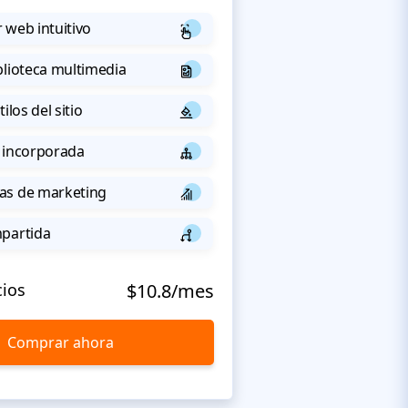
 web intuitivo
blioteca multimedia
ilos del sitio
 incorporada
as de marketing
mpartida
cios
$10.8/mes
Comprar ahora