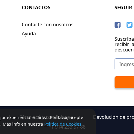
CONTACTOS
SEGUIR
Contacte con nosotros
Ayuda
Suscríba
recibir l
descuen
|
Términos y condiciones
|
Devolución de pr
jor experiencia en línea. Por favor, acepte
o. Más info en nuestra
Política de Cookies
+1 914 233 57 88