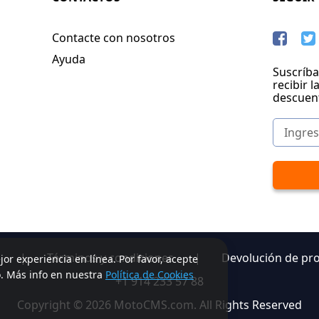
Contacte con nosotros
Ayuda
Suscríba
recibir l
descuen
|
Términos y condiciones
|
Devolución de pr
jor experiencia en línea. Por favor, acepte
o. Más info en nuestra
Política de Cookies
+1 914 233 57 88
Copyright © 2026 MotoCMS.com. All Rights Reserved