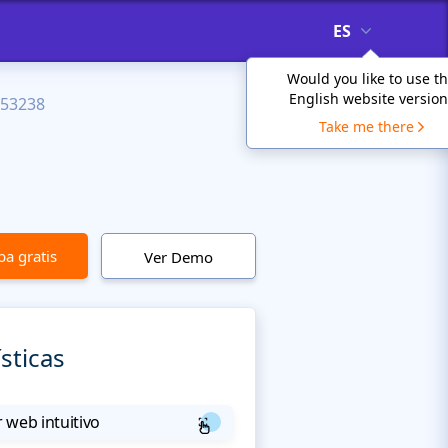
ES
Would you like to use t
English website version
53238
Take me there
l
a gratis
Ver Demo
sticas
 web intuitivo