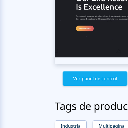
Ver panel de control
Tags de produc
Industria
Multipágina