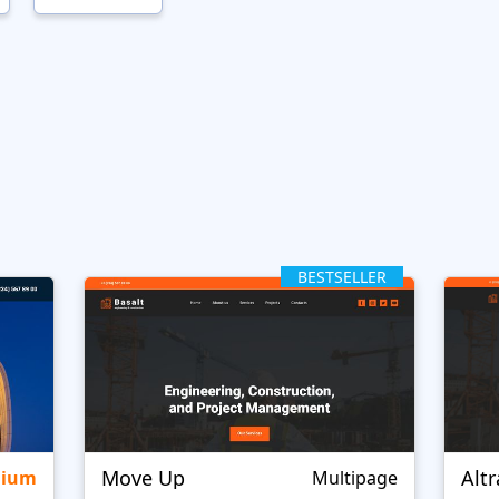
BESTSELLER
Move Up
Alt
mium
Multipage