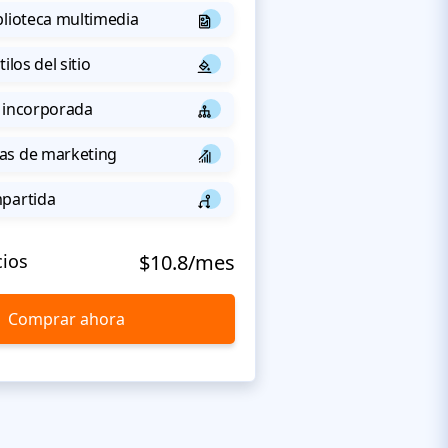
blioteca multimedia
ilos del sitio
 incorporada
as de marketing
mpartida
cios
$10.8/mes
Comprar ahora