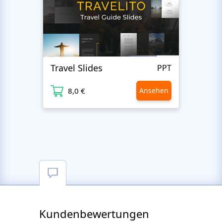
Travel Slides
Busin
PPT
8,0 €
Ansehen
8
Kundenbewertungen