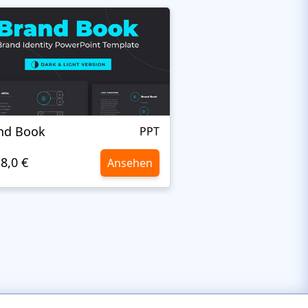
nd Book
Briefing
PPT
8,0 €
8,0 €
Ansehen