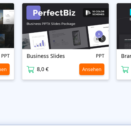
Business Slides
Bra
PPT
PPT
8,0 €
hen
Ansehen