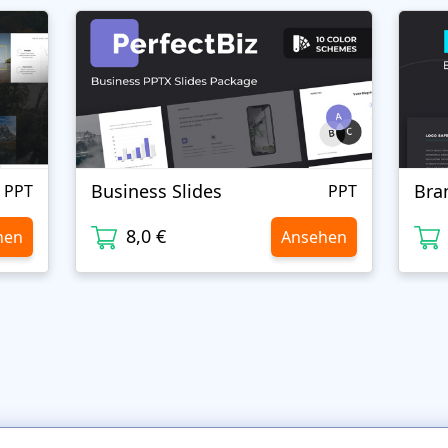
Business Slides
Bra
PPT
PPT
8,0 €
hen
Ansehen