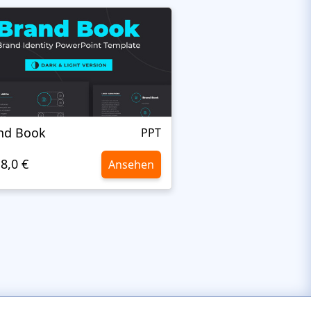
nd Book
Briefing
PPT
8,0 €
8,0 €
Ansehen