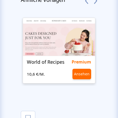
World of Recipes
King
Premium
10,6 €/M.
Ansehen
10,6 €