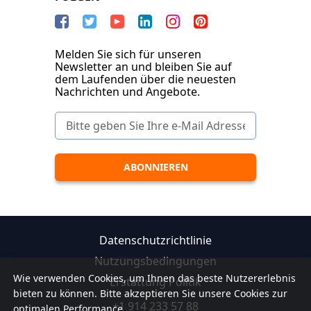
Melden Sie sich für unseren
Newsletter an und bleiben Sie auf
dem Laufenden über die neuesten
Nachrichten und Angebote.
Datenschutzrichtlinie
Nutzungsbedingungen
Wie verwenden Cookies, um Ihnen das beste Nutzererlebnis
Erstattung Politik
bieten zu können. Bitte akzeptieren Sie unsere Cookies zur
+1 914 233 57 88
optimalen Performance.