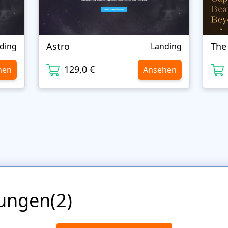
Astro
The
ding
Landing
129,0 €
hen
Ansehen
ungen(2)