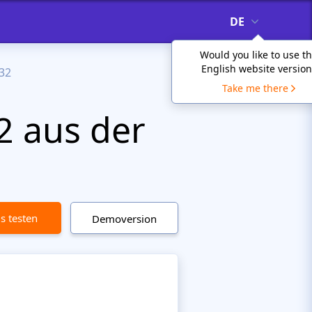
DE
Would you like to use t
English website version
32
Take me there
2 aus der
is testen
Demoversion