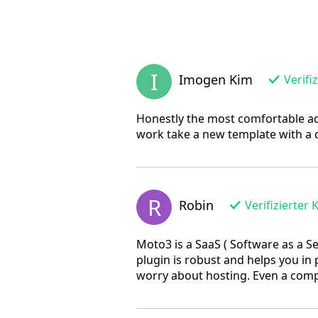
I
Imogen Kim
Verifi
Honestly the most comfortable adm
work take a new template with a 
R
Robin
Verifizierter 
Moto3 is a SaaS ( Software as a Se
plugin is robust and helps you in
worry about hosting. Even a comp