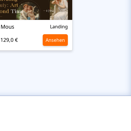
 Mous
AniCon
Landing
129,0 €
129,0 €
Ansehen