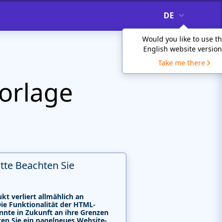
DE
Would you like to use t
English website version
Take me there
orlage
itte Beachten Sie
kt verliert allmählich an
Die Funktionalität der HTML-
nnte in Zukunft an ihre Grenzen
ten Sie ein nagelneues Website-