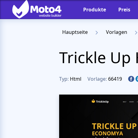
Produkte
Preis
Hauptseite
Vorlagen
Trickle U
Typ:
Html
Vorlage:
66419