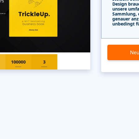
Design brau
unsere umf
Sammlung, di
genauer anz
unbedingt f
Neu