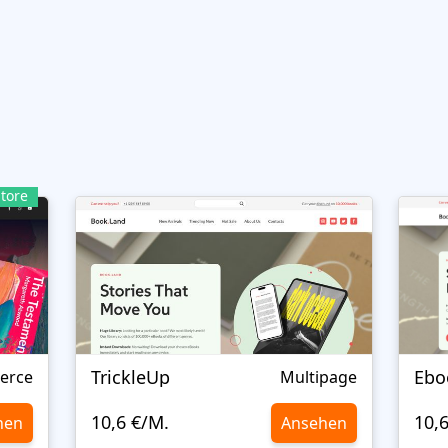
tore
TrickleUp
Ebo
erce
Multipage
10,6 €/M.
10,
hen
Ansehen