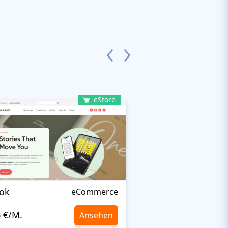
eStore
ok
Big Book Store
eCommerce
6 €/M.
10,6 €/M.
Ansehen