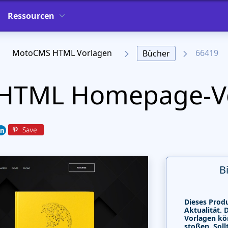
Ressourcen
MotoCMS HTML Vorlagen
66419
Bücher
p HTML Homepage-V
B
Dieses Produ
Aktualität. 
Vorlagen kö
stoßen. Soll