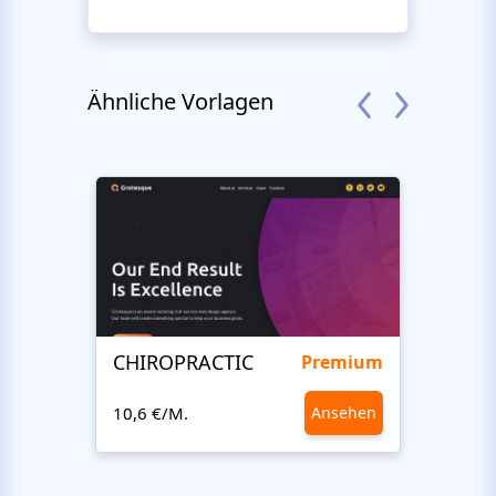
Ähnliche Vorlagen
CHIROPRACTIC
Medi
Premium
10,6 €/M.
Ansehen
10,6 €