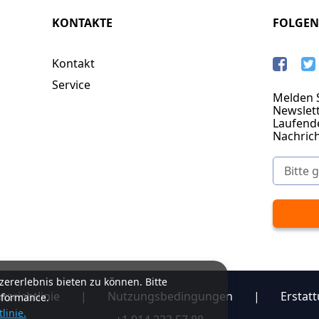
KONTAKTE
FOLGEN
Kontakt
Service
Melden S
Newslett
Laufend
Nachric
ererlebnis bieten zu können. Bitte
zrichtlinie
|
Nutzungsbedingungen
|
Erstatt
rformance.
linie.