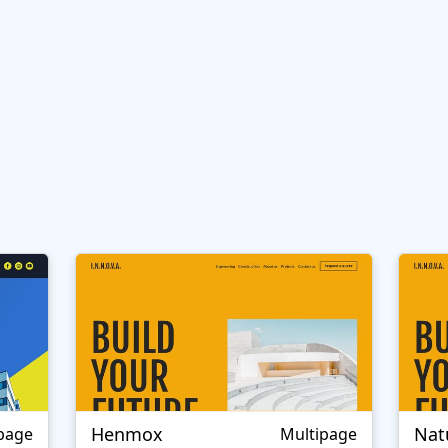
Henmox
Nat
page
Multipage