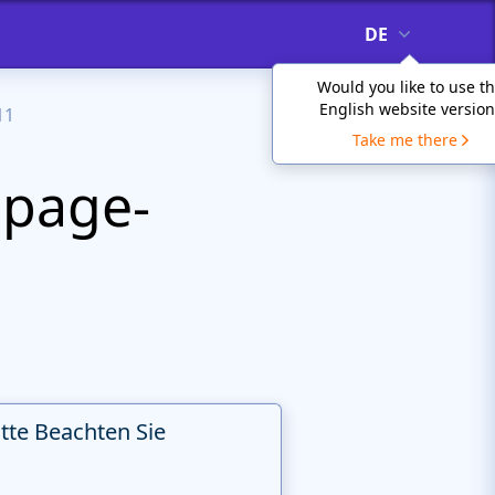
DE
Would you like to use t
English website version
11
Take me there
page-
itte Beachten Sie