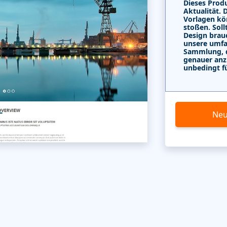
Dieses Produ
Aktualität. 
Vorlagen kö
stoßen. Soll
Design brau
unsere umf
Sammlung, di
genauer anz
unbedingt f
Neu