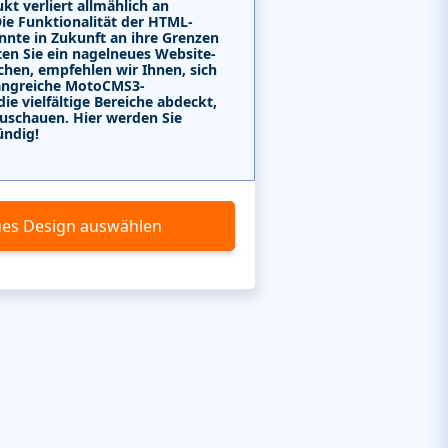
kt verliert allmählich an
Die Funktionalität der HTML-
nnte in Zukunft an ihre Grenzen
ten Sie ein nagelneues Website-
chen, empfehlen wir Ihnen, sich
angreiche MotoCMS3-
e vielfältige Bereiche abdeckt,
uschauen. Hier werden Sie
ündig!
es Design auswählen