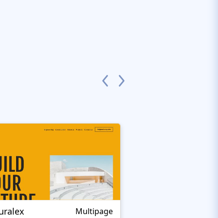
uralex
Adam Smith Desi
Multipage