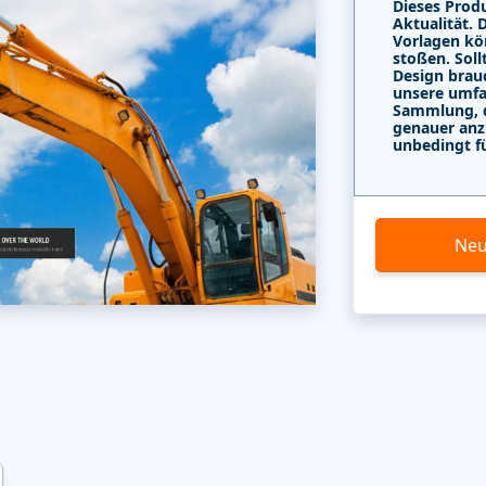
Dieses Produ
Aktualität. 
Vorlagen kö
stoßen. Soll
Design brau
unsere umf
Sammlung, di
genauer anz
unbedingt f
Neu