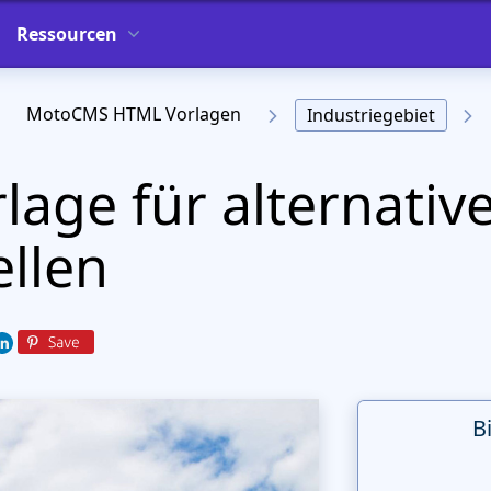
Ressourcen
MotoCMS HTML Vorlagen
Industriegebiet
lage für alternativ
llen
B