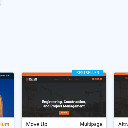
BESTSELLER
Move Up
Alt
mium
Multipage