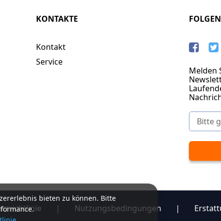
KONTAKTE
FOLGEN
Kontakt
Service
Melden S
Newslett
Laufend
Nachric
ererlebnis bieten zu können. Bitte
zrichtlinie
|
Nutzungsbedingungen
|
Erstatt
rformance.
linie.