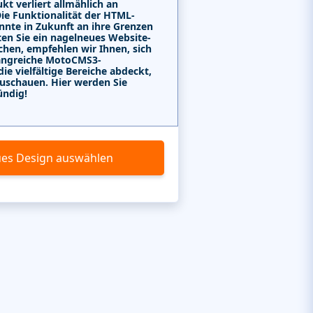
kt verliert allmählich an
Die Funktionalität der HTML-
nnte in Zukunft an ihre Grenzen
ten Sie ein nagelneues Website-
chen, empfehlen wir Ihnen, sich
angreiche MotoCMS3-
e vielfältige Bereiche abdeckt,
uschauen. Hier werden Sie
ündig!
es Design auswählen