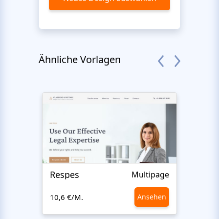
Ähnliche Vorlagen
Respes
Justi
Multipage
10,6 €/M.
Ansehen
10,6 €