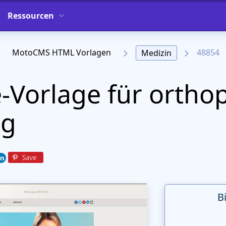
Ressourcen
MotoCMS HTML Vorlagen
48854
Medizin
Vorlage für ortho
ng
B