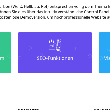
rben (Weiß, Hellblau, Rot) entsprechen völlig dem Thema Me
nnen Sie dies über das intuitiv verständliche Control Pane
e kostenlose Demoversion, um hochprofessionelle Website 
um
SEO-Funktionen
Vi