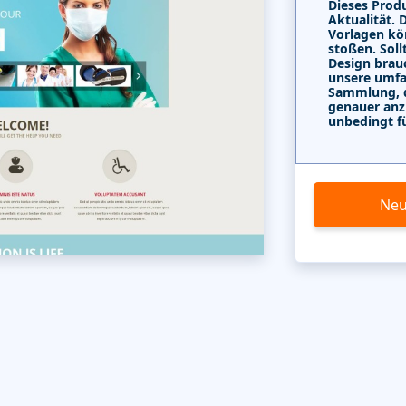
Dieses Produ
Aktualität. 
Vorlagen kö
stoßen. Soll
Design brau
unsere umf
Sammlung, di
genauer anz
unbedingt f
Neu