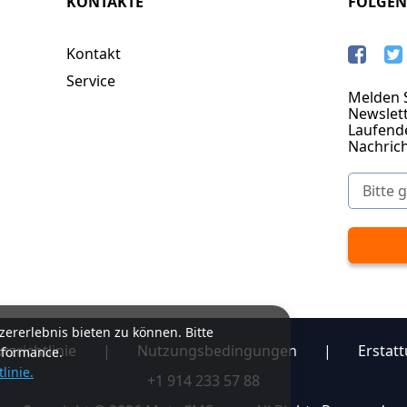
KONTAKTE
FOLGEN
Kontakt
Service
Melden S
Newslett
Laufend
Nachric
ererlebnis bieten zu können. Bitte
zrichtlinie
|
Nutzungsbedingungen
|
Erstatt
rformance.
linie.
+1 914 233 57 88