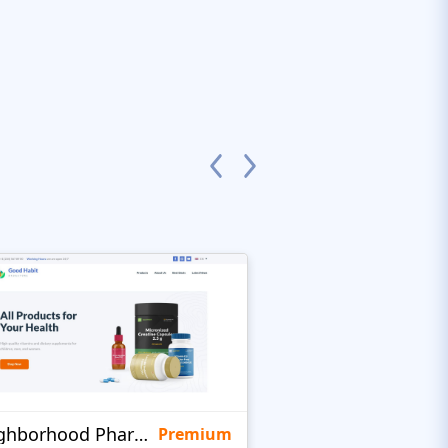
Neighborhood Pharmacy
KidsHealth
Premium