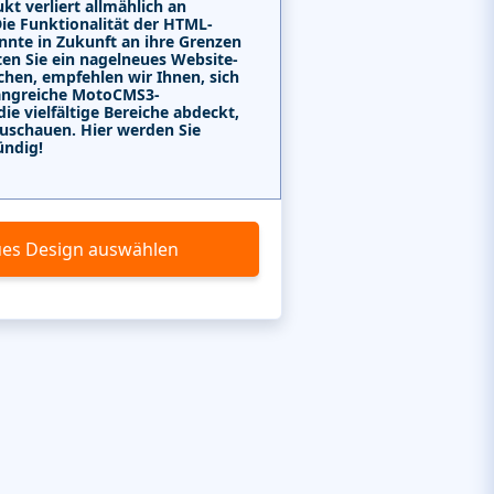
kt verliert allmählich an
Die Funktionalität der HTML-
nnte in Zukunft an ihre Grenzen
ten Sie ein nagelneues Website-
chen, empfehlen wir Ihnen, sich
angreiche MotoCMS3-
e vielfältige Bereiche abdeckt,
uschauen. Hier werden Sie
ündig!
es Design auswählen