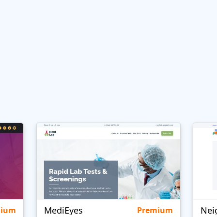
MediEyes
mium
Premium