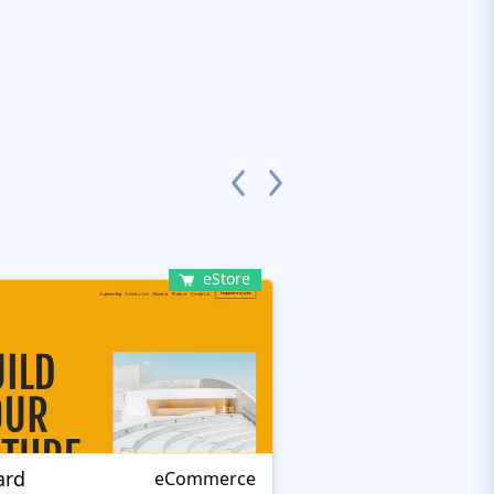
eStore
ard
Remo Smart
eCommerce