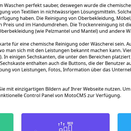
dem Waschen perfekt sauber, deswegen wurde die chemische 
igung von Textilien in nichtwässrigen Lösungsmitteln. Solc
erfügung haben. Die Reinigung von Oberbekleidung, Möbel,
 Preis und im Handumdrehen. Die Trockenreinigung ist die
 Oberbekleidung (wie Pelzmantel und Mantel) und andere W
karte für eine chemische Reinigung oder Wäscherei sein. A
, wo man sich mit den Leistungen bekannt machen kann. Vie
ün). In einigen Sechskanten, die unter den Bereichen platzie
chskaste enthalten auch die Buttons, die der Benutzer auf
ibung von Leistungen, Fotos, Information über das Untern
Sie mit einzigartigen Bildern auf Ihrer Webseite nutzen. Um
 funktionelle Control Panel von MotoCMS zur Verfügung.