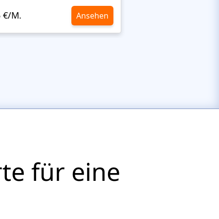
6 €/M.
10,6 €/M.
Ansehen
te für eine