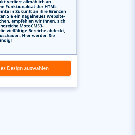
kt verliert allmählich an
Die Funktionalität der HTML-
nnte in Zukunft an ihre Grenzen
ten Sie ein nagelneues Website-
chen, empfehlen wir Ihnen, sich
angreiche MotoCMS3-
e vielfältige Bereiche abdeckt,
uschauen. Hier werden Sie
ündig!
es Design auswählen