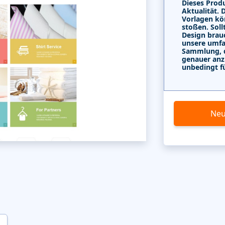
Dieses Produ
Aktualität. 
Vorlagen kö
stoßen. Soll
Design brau
unsere umf
Sammlung, di
genauer anz
unbedingt f
Neu