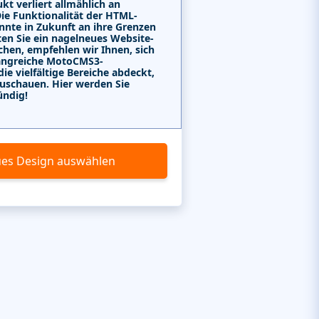
kt verliert allmählich an
Die Funktionalität der HTML-
nnte in Zukunft an ihre Grenzen
ten Sie ein nagelneues Website-
chen, empfehlen wir Ihnen, sich
angreiche MotoCMS3-
e vielfältige Bereiche abdeckt,
uschauen. Hier werden Sie
ündig!
es Design auswählen