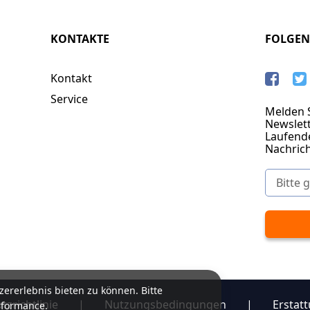
KONTAKTE
FOLGEN
Kontakt
Service
Melden S
Newslett
Laufend
Nachric
ererlebnis bieten zu können. Bitte
zrichtlinie
|
Nutzungsbedingungen
|
Erstatt
rformance.