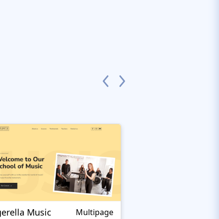
gerella Music
Theurgy
Multipage