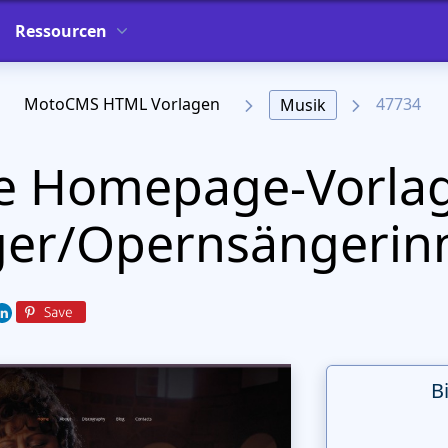
Ressourcen
MotoCMS HTML Vorlagen
47734
Musik
he Homepage-Vorlag
er/Opernsängerin
B