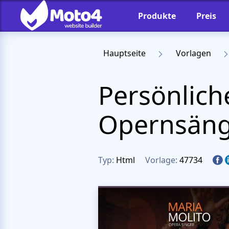
Produkte
Preis
Hauptseite
Vorlagen
Persönlic
Opernsäng
Typ:
Html
Vorlage:
47734