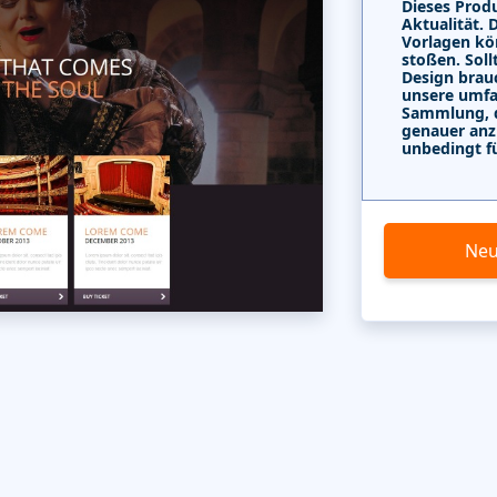
Dieses Produ
Aktualität. 
Vorlagen kö
stoßen. Soll
Design brau
unsere umf
Sammlung, di
genauer anz
unbedingt f
Neu