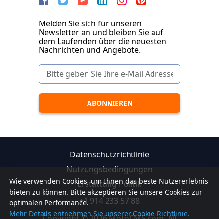
Melden Sie sich für unseren
Newsletter an und bleiben Sie auf
dem Laufenden über die neuesten
Nachrichten und Angebote.
Datenschutzrichtlinie
Nutzungsbedingungen
Wie verwenden Cookies, um Ihnen das beste Nutzererlebnis
Erstattung Politik
bieten zu können. Bitte akzeptieren Sie unsere Cookies zur
+1 914 233 57 88
optimalen Performance.
Mehr Details entnehmen Sie unserer Cookie-Richtlinie.
Copyright © 2026 MotoCMS.com. All