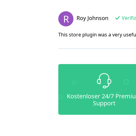
R
Roy Johnson
Verifi
This store plugin was a very usef
Kostenloser 24/7 Premi
Support