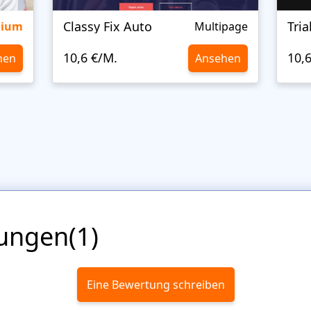
Classy Fix Auto
Tri
mium
Multipage
10,6 €/M.
10,
hen
Ansehen
ungen(1)
Eine Bewertung schreiben