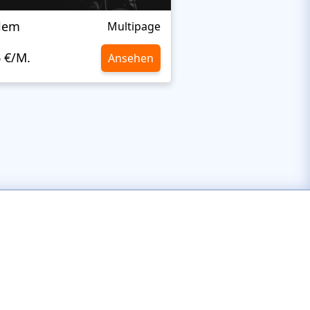
alem
Fraks
Multipage
6 €/M.
10,6 €/M.
Ansehen