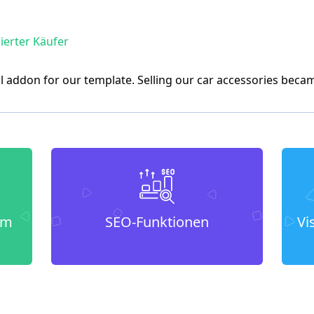
zierter Käufer
ul addon for our template. Selling our car accessories bec
um
SEO-Funktionen
Vi