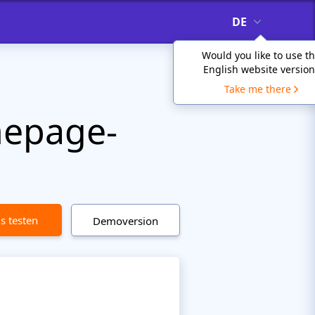
DE
Would you like to use t
English website version
Take me there
mepage-
is testen
Demoversion