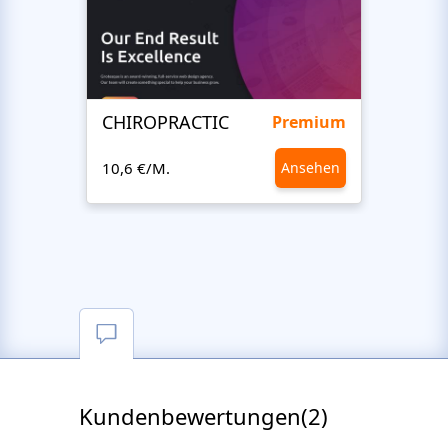
CHIROPRACTIC
Medi
Premium
10,6 €/M.
Ansehen
10,6 €
Kundenbewertungen(2)