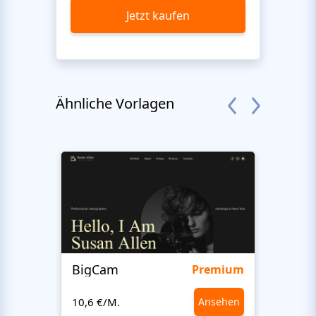
Jetzt kaufen
Ähnliche Vorlagen
BigCam
Bon 
Premium
10,6 €/M.
Ansehen
10,6 €