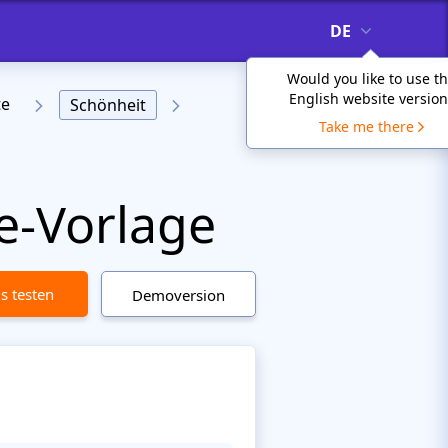
DE
Would you like to use t
English website version
te
Schönheit
Take me there
e-Vorlage
is testen
Demoversion