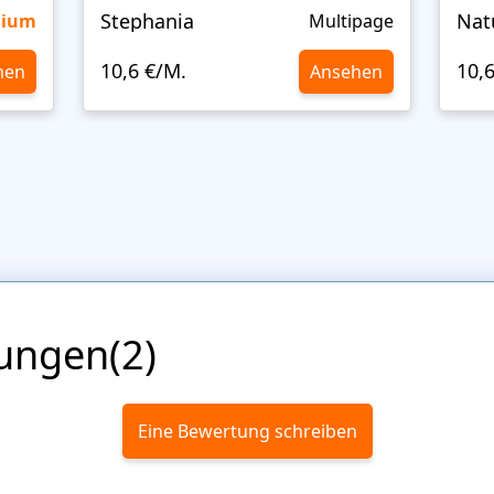
Stephania
Nat
mium
Multipage
10,6 €/M.
10,
hen
Ansehen
ungen(2)
Eine Bewertung schreiben