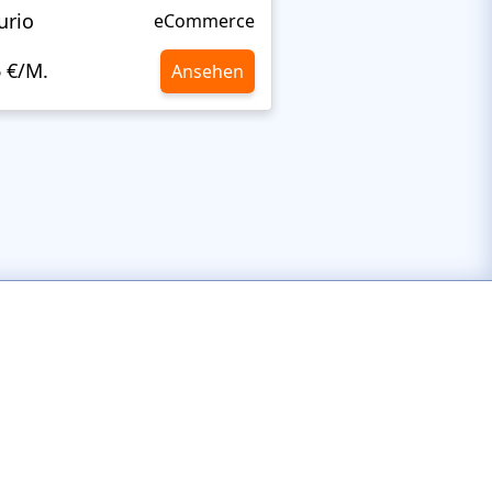
urio
Femius
eCommerce
6 €/M.
10,6 €/M.
Ansehen