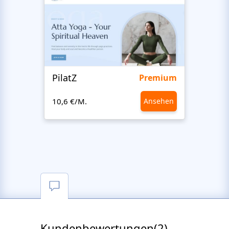
PilatZ
Ches
Premium
10,6 €/M.
Ansehen
10,6 €
Kundenbewertungen(2)