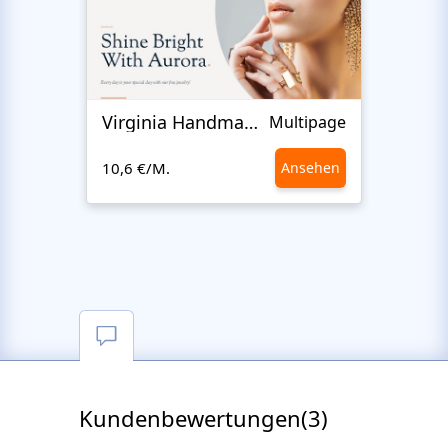
Virginia Handmade
Auro
Multipage
10,6 €/M.
Ansehen
10,6 €
Kundenbewertungen(3)