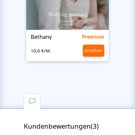
Bethany
Bon 
Premium
10,6 €/M.
Ansehen
10,6 €
Kundenbewertungen(3)