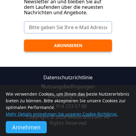
Newsletter an und bleiben Sie auf
dem Laufenden über die neuesten
Nachrichten und Angebote.
Datenschutzrichtlinie
Nutzungsbedingungen
Wie verwenden Cookies, um Ihnen das beste Nutzererlebnis
Erstattung Politik
bieten zu können. Bitte akzeptieren Sie unsere Cookies zur
+1 914 233 57 88
optimalen Performance.
Mehr Details entnehmen Sie unserer Cookie-Richtlinie.
Copyright © 2026 MotoCMS.com. All
Rights Reserved
Annehmen