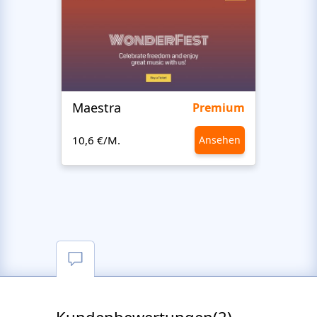
Maestra
Stud
Premium
10,6 €/M.
Ansehen
10,6 €